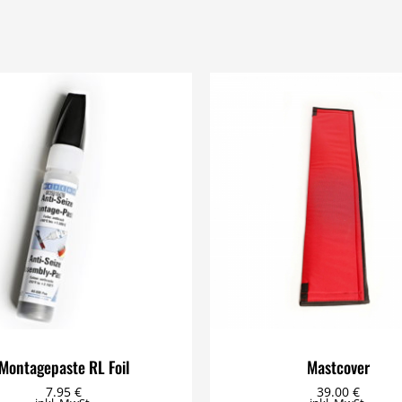
Montagepaste RL Foil
Mastcover
7.95
€
39.00
€