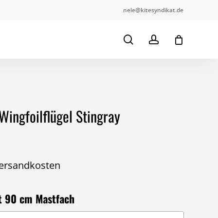
nele@kitesyndikat.de
Close
te Bewertung für „Wingcover für
Cart
search
account
ngray“
se wird nicht veröffentlicht.
der sind mit
*
markiert.
Wingfoilflügel Stingray
ersandkosten
t 90 cm Mastfach