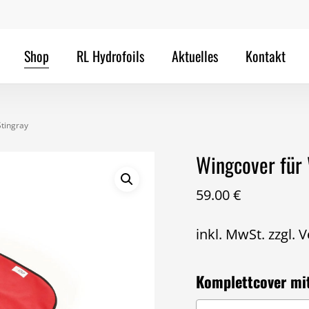
Cart
Schreibe die ers
Shop
RL Hydrofoils
Aktuelles
Kontakt
Wingfoilflügel Sti
Deine E-Mail-Adres
Erforderliche Fel
Stingray
Deine Bewertung
*
Wingcover für 
59.00
€
Deine Rezension
*
inkl. MwSt.
zzgl.
V
Komplettcover mi