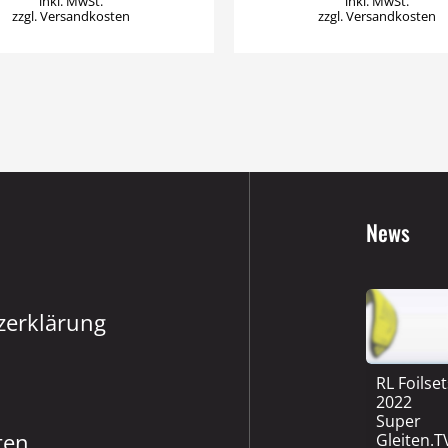
inkl. MwSt.
inkl. MwSt.
zzgl.
Versandkosten
zzgl.
Versandkosten
News
zerklärung
RL Foilse
2022
Super
ten
Gleiten.T