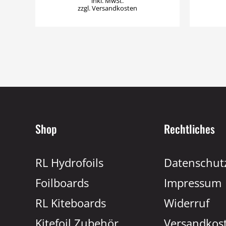
inkl. MwSt.
zzgl.
Versandkosten
Shop
Rechtliches
RL Hydrofoils
Datenschut
Foilboards
Impressum
RL Kiteboards
Widerruf
Kitefoil Zubehör
Versandkos