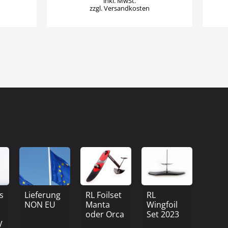
inkl. MwSt.
zzgl.
Versandkosten
ts
Lieferung
RL Foilset
RL
NON EU
Manta
Wingfoil
oder Orca
Set 2023
V