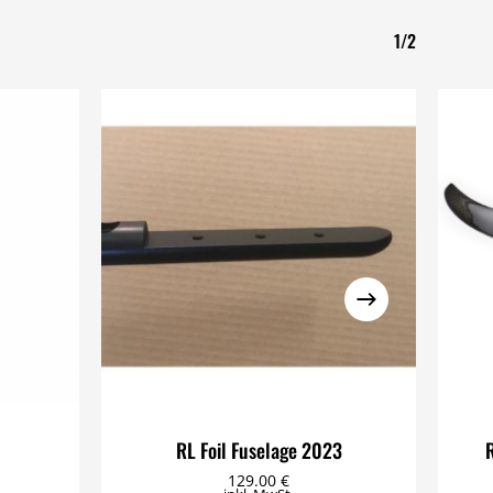
1/2
RL Foil Fuselage 2023
129.00
€