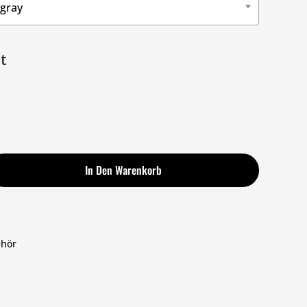
ngray
E-Mail
*
t
In Den Warenkorb
ehör