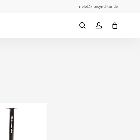
nele@kitesyndikat.de
Close
Cart
search
account