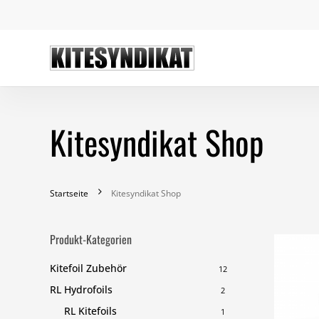
Skip
to
main
content
Kitesyndikat Shop
Startseite
Kitesyndikat Shop
Produkt-Kategorien
Kitefoil Zubehör
12
RL Hydrofoils
2
RL Kitefoils
1