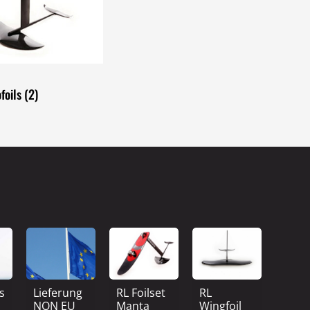
inden sich keine Produkte im
Warenkorb.
foils
(2)
Go To Shop
ts
Lieferung
RL Foilset
RL
NON EU
Manta
Wingfoil