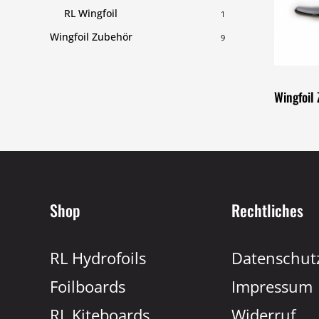
RL Wingfoil
1
Wingfoil Zubehör
9
Wingfoil
Shop
Rechtliches
RL Hydrofoils
Datenschut
Foilboards
Impressum
RL Kiteboards
Widerruf