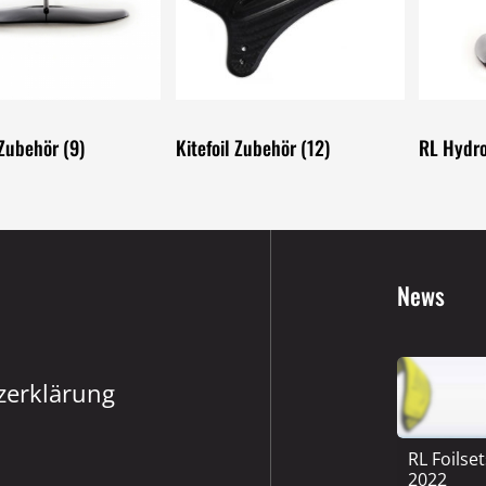
Es bef
 Zubehör
(9)
Kitefoil Zubehör
(12)
RL Hydro
News
zerklärung
RL Foilse
2022