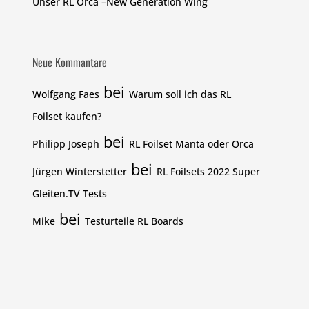
Unser RL Orca –New Generation Wing
Neue Kommantare
bei
Wolfgang Faes
Warum soll ich das RL
Foilset kaufen?
bei
Philipp Joseph
RL Foilset Manta oder Orca
bei
Jürgen Winterstetter
RL Foilsets 2022 Super
Gleiten.TV Tests
bei
Mike
Testurteile RL Boards