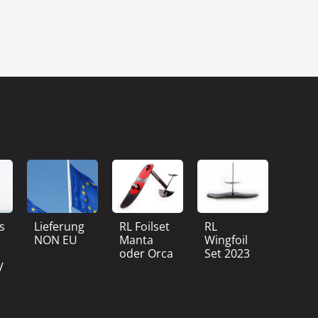
ts
Lieferung
RL Foilset
RL
NON EU
Manta
Wingfoil
oder Orca
Set 2023
V