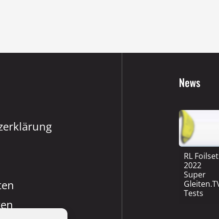
News
zerklärung
RL Foilse
2022
Super
ten
Gleiten.T
Tests
ten