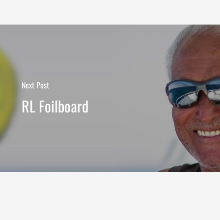
inden sich keine Produkte im
Warenkorb.
Go To Shop
Next Post
RL Foilboard