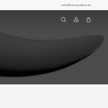
nele@kitesyndikat.de
Close
Cart
search
account